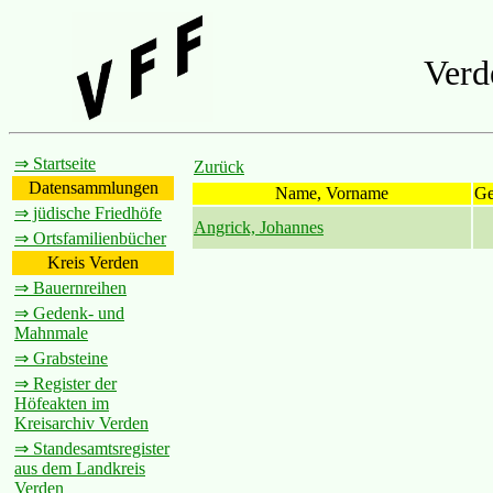
Verd
⇒ Startseite
Zurück
Datensammlungen
Name, Vorname
G
⇒ jüdische Friedhöfe
Angrick, Johannes
⇒ Ortsfamilienbücher
Kreis Verden
⇒ Bauernreihen
⇒ Gedenk- und
Mahnmale
⇒ Grabsteine
⇒ Register der
Höfeakten im
Kreisarchiv Verden
⇒ Standesamtsregister
aus dem Landkreis
Verden