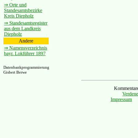
⇒ Orte und
Standesamtsbezirke
Kreis Diepholz
⇒ Standesamtsregister
aus dem Landkreis
Diepholz
Andere
⇒ Namensverzeichnis
bayr. Lokführer 1897
Datenbankprogrammierung
Gisbert Berwe
Kommentare 
Verdene
Impressum