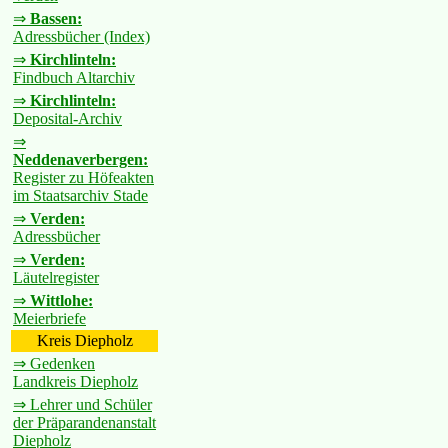
⇒
Bassen:
Adressbücher (Index)
⇒
Kirchlinteln:
Findbuch Altarchiv
⇒
Kirchlinteln:
Deposital-Archiv
⇒
Neddenaverbergen:
Register zu Höfeakten
im Staatsarchiv Stade
⇒
Verden:
Adressbücher
⇒
Verden:
Läutelregister
⇒
Wittlohe:
Meierbriefe
Kreis Diepholz
⇒ Gedenken
Landkreis Diepholz
⇒ Lehrer und Schüler
der Präparandenanstalt
Diepholz