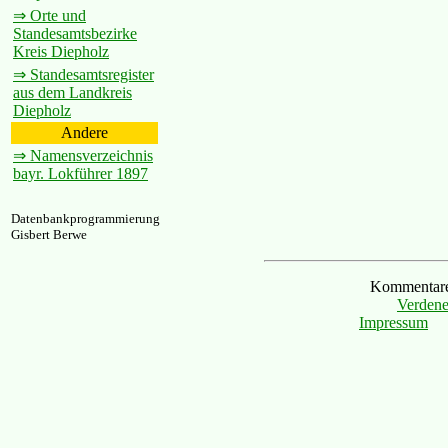
⇒ Orte und
Standesamtsbezirke
Kreis Diepholz
⇒ Standesamtsregister
aus dem Landkreis
Diepholz
Andere
⇒ Namensverzeichnis
bayr. Lokführer 1897
Datenbankprogrammierung
Gisbert Berwe
Kommentare 
Verdene
Impressum