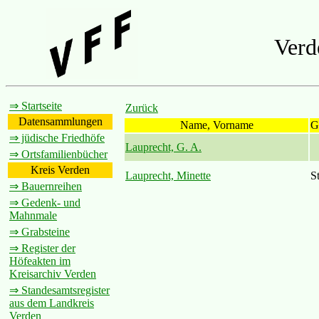
Verd
⇒ Startseite
Zurück
Datensammlungen
Name, Vorname
G
⇒ jüdische Friedhöfe
Lauprecht, G. A.
⇒ Ortsfamilienbücher
Kreis Verden
Lauprecht, Minette
St
⇒ Bauernreihen
⇒ Gedenk- und
Mahnmale
⇒ Grabsteine
⇒ Register der
Höfeakten im
Kreisarchiv Verden
⇒ Standesamtsregister
aus dem Landkreis
Verden