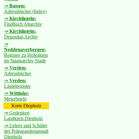
⇒
Bassen:
Adressbücher (Index)
⇒
Kirchlinteln:
Findbuch Altarchiv
⇒
Kirchlinteln:
Deposital-Archiv
⇒
Neddenaverbergen:
Register zu Höfeakten
im Staatsarchiv Stade
⇒
Verden:
Adressbücher
⇒
Verden:
Läutelregister
⇒
Wittlohe:
Meierbriefe
Kreis Diepholz
⇒ Gedenken
Landkreis Diepholz
⇒ Lehrer und Schüler
der Präparandenanstalt
Diepholz