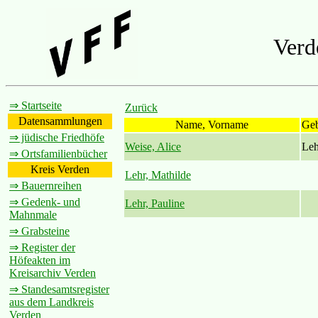
Verd
⇒ Startseite
Zurück
Datensammlungen
Name, Vorname
Ge
⇒ jüdische Friedhöfe
Weise, Alice
Leh
⇒ Ortsfamilienbücher
Kreis Verden
Lehr, Mathilde
⇒ Bauernreihen
⇒ Gedenk- und
Lehr, Pauline
Mahnmale
⇒ Grabsteine
⇒ Register der
Höfeakten im
Kreisarchiv Verden
⇒ Standesamtsregister
aus dem Landkreis
Verden