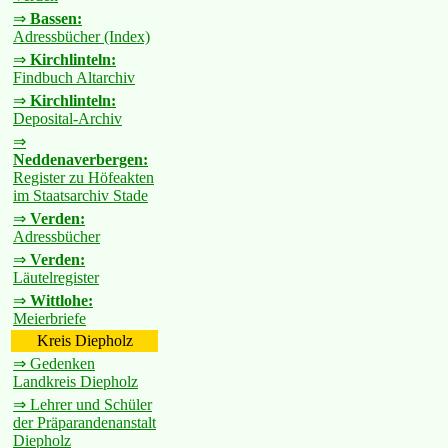
⇒
Bassen:
Adressbücher (Index)
⇒
Kirchlinteln:
Findbuch Altarchiv
⇒
Kirchlinteln:
Deposital-Archiv
⇒
Neddenaverbergen:
Register zu Höfeakten
im Staatsarchiv Stade
⇒
Verden:
Adressbücher
⇒
Verden:
Läutelregister
⇒
Wittlohe:
Meierbriefe
Kreis Diepholz
⇒ Gedenken
Landkreis Diepholz
⇒ Lehrer und Schüler
der Präparandenanstalt
Diepholz