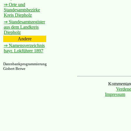
⇒ Orte und
Standesamtsbezirke
Kreis Diepholz
⇒ Standesamtsregister
aus dem Landkreis
Diepholz
Andere
⇒ Namensverzeichnis
bayr. Lokführer 1897
Datenbankprogrammierung
Gisbert Berwe
Kommentare 
Verdene
Impressum