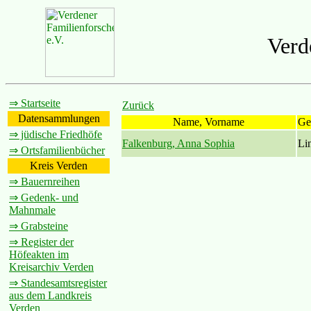
Verd
⇒ Startseite
Zurück
Datensammlungen
Name, Vorname
Ge
⇒ jüdische Friedhöfe
Falkenburg, Anna Sophia
Li
⇒ Ortsfamilienbücher
Kreis Verden
⇒ Bauernreihen
⇒ Gedenk- und
Mahnmale
⇒ Grabsteine
⇒ Register der
Höfeakten im
Kreisarchiv Verden
⇒ Standesamtsregister
aus dem Landkreis
Verden