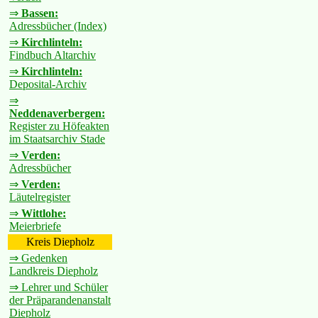
⇒
Bassen:
Adressbücher (Index)
⇒
Kirchlinteln:
Findbuch Altarchiv
⇒
Kirchlinteln:
Deposital-Archiv
⇒
Neddenaverbergen:
Register zu Höfeakten
im Staatsarchiv Stade
⇒
Verden:
Adressbücher
⇒
Verden:
Läutelregister
⇒
Wittlohe:
Meierbriefe
Kreis Diepholz
⇒ Gedenken
Landkreis Diepholz
⇒ Lehrer und Schüler
der Präparandenanstalt
Diepholz