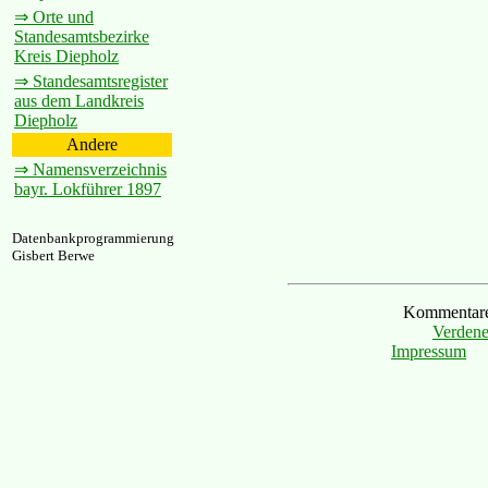
⇒ Orte und
Standesamtsbezirke
Kreis Diepholz
⇒ Standesamtsregister
aus dem Landkreis
Diepholz
Andere
⇒ Namensverzeichnis
bayr. Lokführer 1897
Datenbankprogrammierung
Gisbert Berwe
Kommentare 
Verdene
Impressum