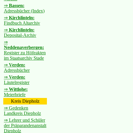
⇒
Bassen:
Adressbücher (Index)
⇒
Kirchlinteln:
Findbuch Altarchiv
⇒
Kirchlinteln:
Deposital-Archiv
⇒
Neddenaverbergen:
Register zu Höfeakten
im Staatsarchiv Stade
⇒
Verden:
Adressbücher
⇒
Verden:
Läutelregister
⇒
Wittlohe:
Meierbriefe
Kreis Diepholz
⇒ Gedenken
Landkreis Diepholz
⇒ Lehrer und Schüler
der Präparandenanstalt
Diepholz