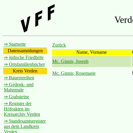
Verd
⇒ Startseite
Zurück
Datensammlungen
Name, Vorname
⇒ jüdische Friedhöfe
Mc. Ginnis, Joseph
⇒ Ortsfamilienbücher
Kreis Verden
Mc. Ginnis, Rosemarie
⇒ Bauernreihen
⇒ Gedenk- und
Mahnmale
⇒ Grabsteine
⇒ Register der
Höfeakten im
Kreisarchiv Verden
⇒ Standesamtsregister
aus dem Landkreis
Verden