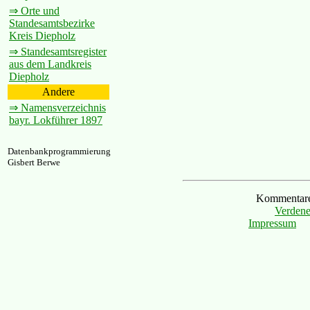
⇒ Orte und
Standesamtsbezirke
Kreis Diepholz
⇒ Standesamtsregister
aus dem Landkreis
Diepholz
Andere
⇒ Namensverzeichnis
bayr. Lokführer 1897
Datenbankprogrammierung
Gisbert Berwe
Kommentare 
Verdene
Impressum