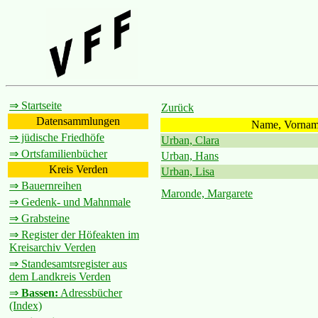
⇒ Startseite
Zurück
Datensammlungen
Name, Vorna
⇒ jüdische Friedhöfe
Urban, Clara
⇒ Ortsfamilienbücher
Urban, Hans
Kreis Verden
Urban, Lisa
⇒ Bauernreihen
Maronde, Margarete
⇒ Gedenk- und Mahnmale
⇒ Grabsteine
⇒ Register der Höfeakten im
Kreisarchiv Verden
⇒ Standesamtsregister aus
dem Landkreis Verden
⇒
Bassen:
Adressbücher
(Index)