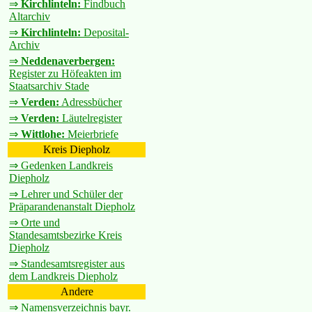
⇒
Kirchlinteln:
Findbuch
Altarchiv
⇒
Kirchlinteln:
Deposital-
Archiv
⇒
Neddenaverbergen:
Register zu Höfeakten im
Staatsarchiv Stade
⇒
Verden:
Adressbücher
⇒
Verden:
Läutelregister
⇒
Wittlohe:
Meierbriefe
Kreis Diepholz
⇒ Gedenken Landkreis
Diepholz
⇒ Lehrer und Schüler der
Präparandenanstalt Diepholz
⇒ Orte und
Standesamtsbezirke Kreis
Diepholz
⇒ Standesamtsregister aus
dem Landkreis Diepholz
Andere
⇒ Namensverzeichnis bayr.