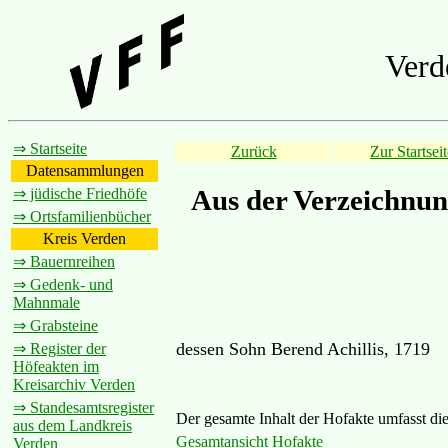
Verd
⇒ Startseite
Zurück
Zur Startseit
Datensammlungen
Aus der Verzeichnun
⇒ jüdische Friedhöfe
⇒ Ortsfamilienbücher
Kreis Verden
⇒ Bauernreihen
⇒ Gedenk- und
Mahnmale
⇒ Grabsteine
dessen Sohn Berend Achillis, 1719
⇒ Register der
Höfeakten im
Kreisarchiv Verden
⇒ Standesamtsregister
Der gesamte Inhalt der Hofakte umfasst die
aus dem Landkreis
Gesamtansicht Hofakte
Verden