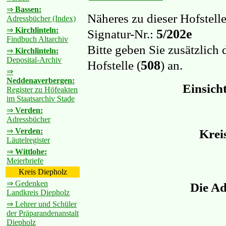
⇒
Bassen:
Näheres zu dieser Hofstell
Adressbücher (Index)
⇒
Kirchlinteln:
5/202e
Signatur-Nr.:
Findbuch Altarchiv
Bitte geben Sie zusätzlich
⇒
Kirchlinteln:
Deposital-Archiv
508
Hofstelle (
) an.
⇒
Neddenaverbergen:
Einsich
Register zu Höfeakten
im Staatsarchiv Stade
⇒
Verden:
Adressbücher
⇒
Verden:
Krei
Läutelregister
⇒
Wittlohe:
Meierbriefe
Kreis Diepholz
⇒ Gedenken
Die Ad
Landkreis Diepholz
⇒ Lehrer und Schüler
der Präparandenanstalt
Diepholz