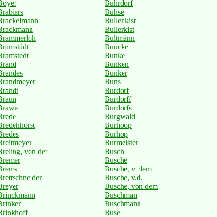
Boyer
Buhrdorf
Brabiers
Buhse
Brackelmann
Bullenkist
Brackmann
Bullerkist
Brammerloh
Bultmann
Bramstädt
Buncke
Bramstedt
Bunke
Brand
Bunken
Brandes
Bunker
Brandmeyer
Buns
Brandt
Burdorf
Braun
Burdorff
Brawe
Burdorfs
Brede
Burgwald
Bredehhorst
Burhoop
Bredes
Burhop
Breitmeyer
Burmeister
Breling, von der
Busch
Bremer
Busche
Brems
Busche, v. dem
Brettschneider
Busche, v.d.
Breyer
Busche, von dem
Brinckmann
Buschman
Brinker
Buschmann
Brinkhoff
Buse