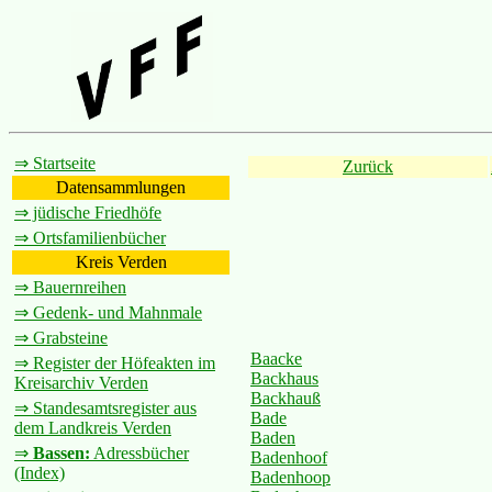
⇒ Startseite
Zurück
Datensammlungen
⇒ jüdische Friedhöfe
⇒ Ortsfamilienbücher
Kreis Verden
⇒ Bauernreihen
⇒ Gedenk- und Mahnmale
⇒ Grabsteine
Baacke
⇒ Register der Höfeakten im
Backhaus
Kreisarchiv Verden
Backhauß
⇒ Standesamtsregister aus
Bade
dem Landkreis Verden
Baden
⇒
Bassen:
Adressbücher
Badenhoof
(Index)
Badenhoop