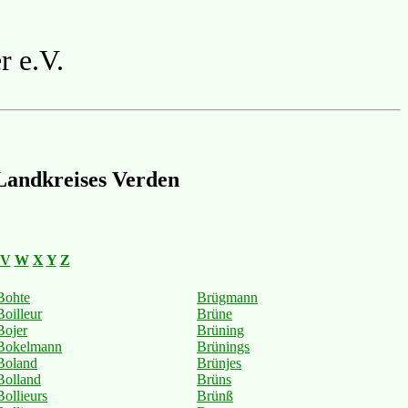
r e.V.
Landkreises Verden
V
W
X
Y
Z
Bohte
Brügmann
Boilleur
Brüne
Bojer
Brüning
Bokelmann
Brünings
Boland
Brünjes
Bolland
Brüns
Bollieurs
Brünß