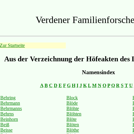
Verdener Familienforsche
Zur Startseite
Aus der Verzeichnung der Höfeakten des 
Namensindex
A
B
C
D
E
F
G
H
I
J
K
L
M
N
O
P
Q
R
S
T
U
Behring
Block
Behrmann
Blöde
Behrmanns
Blöhte
Behrns
Blöhten
Beinhorn
Blöte
Beiß
Blöten
Beisse
Blöthe