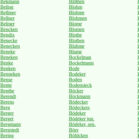
Bekmann
Blöthen
Beling
Blohm
Bellmer
Blohme
Bellner
Blohmen
Belmer
Blome
Bencken
Blomen
Bendix
Blothe
Benecke
Blothen
Benecken
Bluhme
Beneke
Blume
Beneken
Bockelman
Benke
Bockelmann
Benken
Bode
Benneken
Bodeker
Bense
Boden
Bente
Bodensieck
Benthe
Böcker
Berendt
Böckmann
Berens
Bödecker
Berg
Bödeckers
Berger
Bödeker
Berget
Bödeker jun.
Bergmann
Bödeker, sen.
Bergstedt
Böer
Bering
Böhlcken