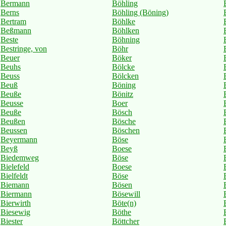
Bermann
Böhling
Berns
Böhling (Böning)
Bertram
Böhlke
Beßmann
Böhlken
Beste
Böhning
Bestringe, von
Böhr
Beuer
Böker
Beuhs
Bölcke
Beuss
Bölcken
Beuß
Böning
Beuße
Bönitz
Beusse
Boer
Beuße
Bösch
Beußen
Bösche
Beussen
Böschen
Beyermann
Böse
Beyß
Boese
Biedemweg
Böse
Bielefeld
Boese
Bielfeldt
Böse
Biemann
Bösen
Biermann
Bösewill
Bierwirth
Böte(n)
Biesewig
Böthe
Biester
Böttcher