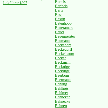
Bartels
Lokführer 1897
Barthels
Barts
Bass
Bassin
Batenhoop
Batteramers
Bauer
Bauermeister
Baumann
Beckedorf
Beckedorff
Beckelbaum
Becker
Beckmann
Beckröge
Beckrüge
Beerbom
Beermann
Behling
Behlings
Behlmer
Behncken
Behnecke
Behnert