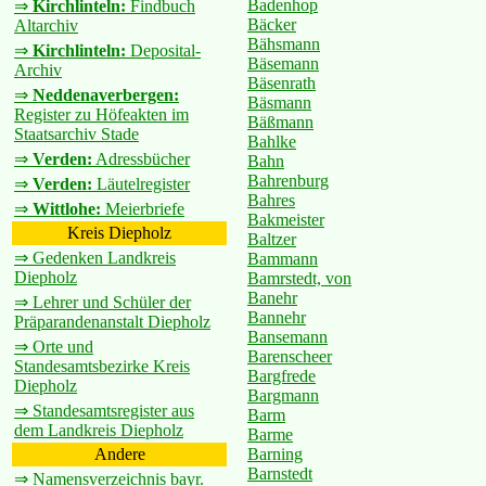
Badenhop
⇒
Kirchlinteln:
Findbuch
Bäcker
Altarchiv
Bähsmann
⇒
Kirchlinteln:
Deposital-
Bäsemann
Archiv
Bäsenrath
⇒
Neddenaverbergen:
Bäsmann
Register zu Höfeakten im
Bäßmann
Staatsarchiv Stade
Bahlke
⇒
Verden:
Adressbücher
Bahn
Bahrenburg
⇒
Verden:
Läutelregister
Bahres
⇒
Wittlohe:
Meierbriefe
Bakmeister
Kreis Diepholz
Baltzer
⇒ Gedenken Landkreis
Bammann
Diepholz
Bamrstedt, von
Banehr
⇒ Lehrer und Schüler der
Bannehr
Präparandenanstalt Diepholz
Bansemann
⇒ Orte und
Barenscheer
Standesamtsbezirke Kreis
Bargfrede
Diepholz
Bargmann
⇒ Standesamtsregister aus
Barm
dem Landkreis Diepholz
Barme
Barning
Andere
Barnstedt
⇒ Namensverzeichnis bayr.