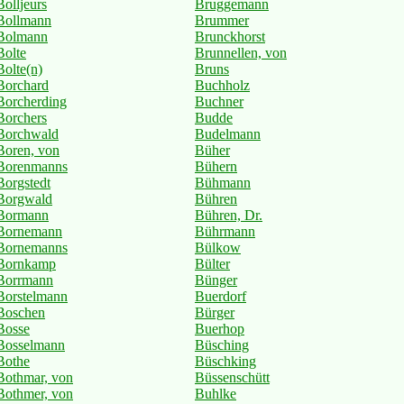
Bolljeurs
Bruggemann
Bollmann
Brummer
Bolmann
Brunckhorst
Bolte
Brunnellen, von
Bolte(n)
Bruns
Borchard
Buchholz
Borcherding
Buchner
Borchers
Budde
Borchwald
Budelmann
Boren, von
Büher
Borenmanns
Bühern
Borgstedt
Bühmann
Borgwald
Bühren
Bormann
Bühren, Dr.
Bornemann
Bührmann
Bornemanns
Bülkow
Bornkamp
Bülter
Borrmann
Bünger
Borstelmann
Buerdorf
Boschen
Bürger
Bosse
Buerhop
Bosselmann
Büsching
Bothe
Büschking
Bothmar, von
Büssenschütt
Bothmer, von
Buhlke