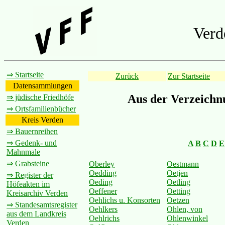
Verd
⇒ Startseite
Zurück
Zur Startseite
Datensammlungen
Aus der Verzeichn
⇒ jüdische Friedhöfe
⇒ Ortsfamilienbücher
Kreis Verden
⇒ Bauernreihen
⇒ Gedenk- und
A
B
C
D
E
Mahnmale
⇒ Grabsteine
Oberley
Oestmann
Oedding
Oetjen
⇒ Register der
Oeding
Oetling
Höfeakten im
Oeffener
Oetting
Kreisarchiv Verden
Oehlichs u. Konsorten
Oetzen
⇒ Standesamtsregister
Oehlkers
Ohlen, von
aus dem Landkreis
Oehlrichs
Ohlenwinkel
Verden