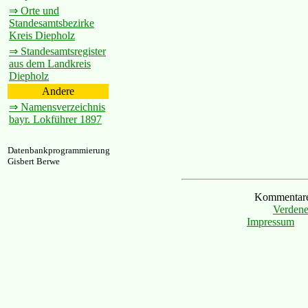
⇒ Orte und
Standesamtsbezirke
Kreis Diepholz
⇒ Standesamtsregister
aus dem Landkreis
Diepholz
Andere
⇒ Namensverzeichnis
bayr. Lokführer 1897
Datenbankprogrammierung
Gisbert Berwe
Kommentare 
Verdene
Impressum