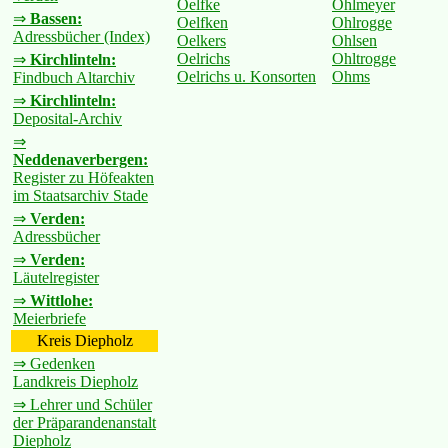
Oelfke
Ohlmeyer
⇒
Bassen:
Oelfken
Ohlrogge
Adressbücher (Index)
Oelkers
Ohlsen
Oelrichs
Ohltrogge
⇒
Kirchlinteln:
Oelrichs u. Konsorten
Ohms
Findbuch Altarchiv
⇒
Kirchlinteln:
Deposital-Archiv
⇒
Neddenaverbergen:
Register zu Höfeakten
im Staatsarchiv Stade
⇒
Verden:
Adressbücher
⇒
Verden:
Läutelregister
⇒
Wittlohe:
Meierbriefe
Kreis Diepholz
⇒ Gedenken
Landkreis Diepholz
⇒ Lehrer und Schüler
der Präparandenanstalt
Diepholz