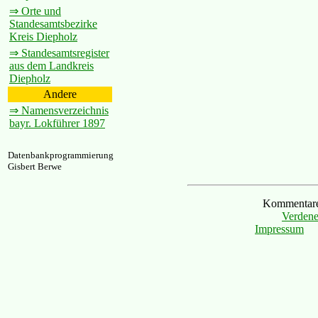
⇒ Orte und
Standesamtsbezirke
Kreis Diepholz
⇒ Standesamtsregister
aus dem Landkreis
Diepholz
Andere
⇒ Namensverzeichnis
bayr. Lokführer 1897
Datenbankprogrammierung
Gisbert Berwe
Kommentare 
Verdene
Impressum