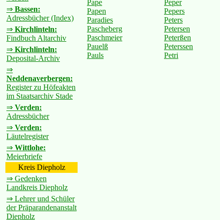
Pape
Peper
⇒
Bassen:
Papen
Pepers
Adressbücher (Index)
Paradies
Peters
Pascheberg
Petersen
⇒
Kirchlinteln:
Paschmeier
Peterßen
Findbuch Altarchiv
Pauelß
Peterssen
⇒
Kirchlinteln:
Pauls
Petri
Deposital-Archiv
⇒
Neddenaverbergen:
Register zu Höfeakten
im Staatsarchiv Stade
⇒
Verden:
Adressbücher
⇒
Verden:
Läutelregister
⇒
Wittlohe:
Meierbriefe
Kreis Diepholz
⇒ Gedenken
Landkreis Diepholz
⇒ Lehrer und Schüler
der Präparandenanstalt
Diepholz