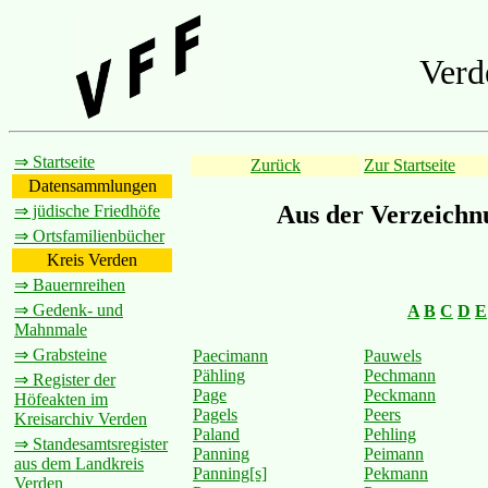
Verd
⇒ Startseite
Zurück
Zur Startseite
Datensammlungen
Aus der Verzeichn
⇒ jüdische Friedhöfe
⇒ Ortsfamilienbücher
Kreis Verden
⇒ Bauernreihen
⇒ Gedenk- und
A
B
C
D
E
Mahnmale
⇒ Grabsteine
Paecimann
Pauwels
Pähling
Pechmann
⇒ Register der
Page
Peckmann
Höfeakten im
Pagels
Peers
Kreisarchiv Verden
Paland
Pehling
⇒ Standesamtsregister
Panning
Peimann
aus dem Landkreis
Panning[s]
Pekmann
Verden