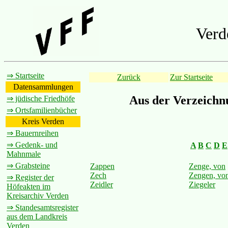
Verd
⇒ Startseite
Zurück
Zur Startseite
Datensammlungen
Aus der Verzeichn
⇒ jüdische Friedhöfe
⇒ Ortsfamilienbücher
Kreis Verden
⇒ Bauernreihen
⇒ Gedenk- und
A
B
C
D
E
Mahnmale
⇒ Grabsteine
Zappen
Zenge, von
Zech
Zengen, vo
⇒ Register der
Zeidler
Ziegeler
Höfeakten im
Kreisarchiv Verden
⇒ Standesamtsregister
aus dem Landkreis
Verden