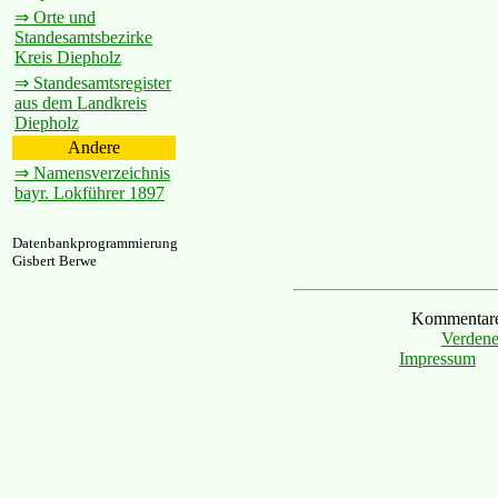
⇒ Orte und
Standesamtsbezirke
Kreis Diepholz
⇒ Standesamtsregister
aus dem Landkreis
Diepholz
Andere
⇒ Namensverzeichnis
bayr. Lokführer 1897
Datenbankprogrammierung
Gisbert Berwe
Kommentare 
Verdene
Impressum