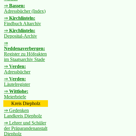
⇒
Bassen:
Adressbücher (Index)
⇒
Kirchlinteln:
Findbuch Altarchiv
⇒
Kirchlinteln:
Deposital-Archiv
⇒
Neddenaverbergen:
Register zu Höfeakten
im Staatsarchiv Stade
⇒
Verden:
Adressbücher
⇒
Verden:
Läutelregister
⇒
Wittlohe:
Meierbriefe
Kreis Diepholz
⇒ Gedenken
Landkreis Diepholz
⇒ Lehrer und Schüler
der Präparandenanstalt
Diepholz