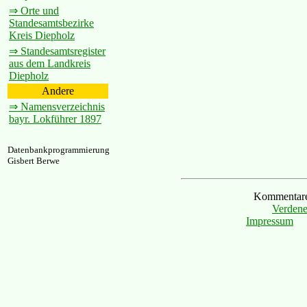
⇒ Orte und
Standesamtsbezirke
Kreis Diepholz
⇒ Standesamtsregister
aus dem Landkreis
Diepholz
Andere
⇒ Namensverzeichnis
bayr. Lokführer 1897
Datenbankprogrammierung
Gisbert Berwe
Kommentare 
Verdene
Impressum