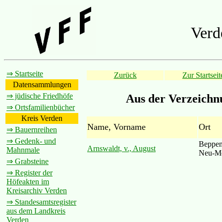
Verd
⇒ Startseite
Zurück
Zur Startseit
Datensammlungen
⇒ jüdische Friedhöfe
Aus der Verzeichn
⇒ Ortsfamilienbücher
Kreis Verden
Name, Vorname
Ort
⇒ Bauernreihen
⇒ Gedenk- und
Beppen
Arnswaldt, v., August
Mahnmale
Neu-M
⇒ Grabsteine
⇒ Register der
Höfeakten im
Kreisarchiv Verden
⇒ Standesamtsregister
aus dem Landkreis
Verden