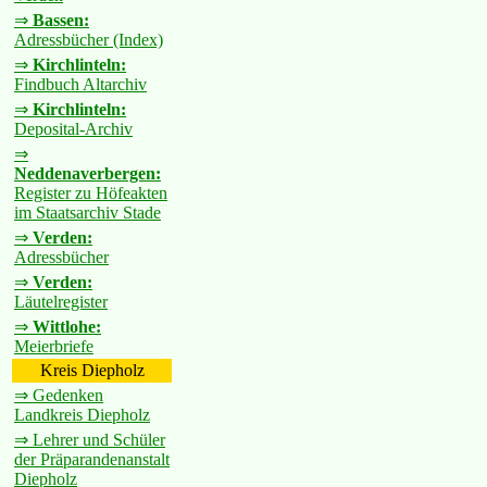
⇒
Bassen:
Adressbücher (Index)
⇒
Kirchlinteln:
Findbuch Altarchiv
⇒
Kirchlinteln:
Deposital-Archiv
⇒
Neddenaverbergen:
Register zu Höfeakten
im Staatsarchiv Stade
⇒
Verden:
Adressbücher
⇒
Verden:
Läutelregister
⇒
Wittlohe:
Meierbriefe
Kreis Diepholz
⇒ Gedenken
Landkreis Diepholz
⇒ Lehrer und Schüler
der Präparandenanstalt
Diepholz