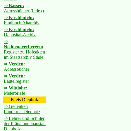
⇒
Bassen:
Adressbücher (Index)
⇒
Kirchlinteln:
Findbuch Altarchiv
⇒
Kirchlinteln:
Deposital-Archiv
⇒
Neddenaverbergen:
Register zu Höfeakten
im Staatsarchiv Stade
⇒
Verden:
Adressbücher
⇒
Verden:
Läutelregister
⇒
Wittlohe:
Meierbriefe
Kreis Diepholz
⇒ Gedenken
Landkreis Diepholz
⇒ Lehrer und Schüler
der Präparandenanstalt
Diepholz