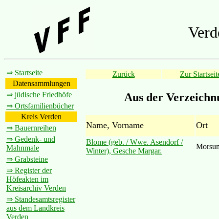
Verd
⇒ Startseite
Zurück
Zur Startseit
Datensammlungen
⇒ jüdische Friedhöfe
Aus der Verzeichn
⇒ Ortsfamilienbücher
Kreis Verden
Name, Vorname
Ort
⇒ Bauernreihen
⇒ Gedenk- und
Blome (geb. / Wwe. Asendorf /
Morsu
Mahnmale
Winter), Gesche Margar.
⇒ Grabsteine
⇒ Register der
Höfeakten im
Kreisarchiv Verden
⇒ Standesamtsregister
aus dem Landkreis
Verden