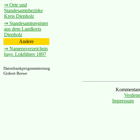
⇒ Orte und
Standesamtsbezirke
Kreis Diepholz
⇒ Standesamtsregister
aus dem Landkreis
Diepholz
Andere
⇒ Namensverzeichnis
bayr. Lokführer 1897
Datenbankprogrammierung
Gisbert Berwe
Kommentare 
Verdene
Impressum