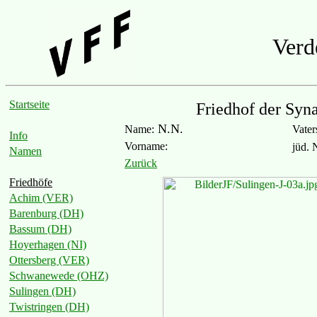
Verd
Startseite
Friedhof der Sy
N.N.
Name:
Vater
Info
Vorname:
jüd.
Namen
Zurück
Friedhöfe
Achim (VER)
Barenburg (DH)
Bassum (DH)
Hoyerhagen (NI)
Ottersberg (VER)
Schwanewede (OHZ)
Sulingen (DH)
Twistringen (DH)