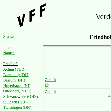
Verd
Friedho
Startseite
Info
Namen
Friedhöfe
Achim (VER)
Barenburg (DH)
Zurück
Bassum (DH)
Hoyerhagen (NI)
Ottersberg (VER)
Zurück
Schwanewede (OHZ)
Date
Sulingen (DH)
Twistringen (DH)