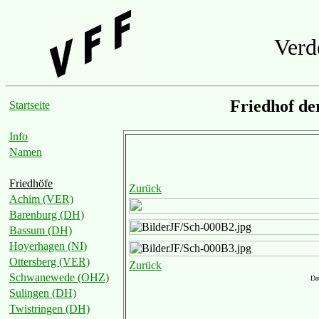
Verd
Friedhof d
Startseite
Info
Namen
Friedhöfe
Zurück
Achim (VER)
Barenburg (DH)
Bassum (DH)
Hoyerhagen (NI)
Ottersberg (VER)
Zurück
Schwanewede (OHZ)
Da
Sulingen (DH)
Twistringen (DH)