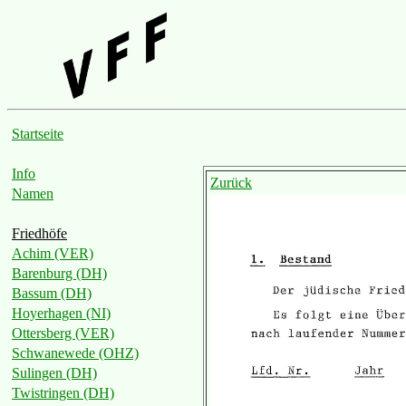
Startseite
Info
Zurück
Namen
Friedhöfe
Achim (VER)
Barenburg (DH)
Bassum (DH)
Hoyerhagen (NI)
Ottersberg (VER)
Schwanewede (OHZ)
Sulingen (DH)
Twistringen (DH)