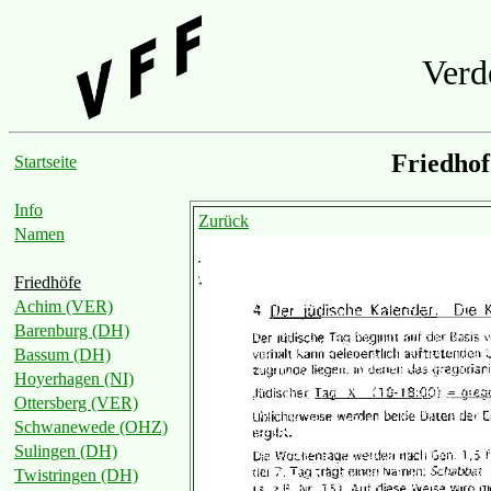
Verd
Friedho
Startseite
Info
Zurück
Namen
Friedhöfe
Achim (VER)
Barenburg (DH)
Bassum (DH)
Hoyerhagen (NI)
Ottersberg (VER)
Schwanewede (OHZ)
Sulingen (DH)
Twistringen (DH)