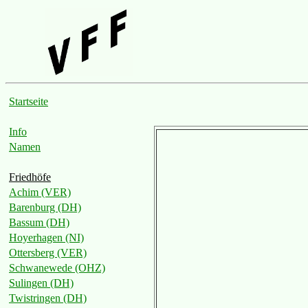
Startseite
Info
Namen
Friedhöfe
Achim (VER)
Barenburg (DH)
Bassum (DH)
Hoyerhagen (NI)
Ottersberg (VER)
Schwanewede (OHZ)
Sulingen (DH)
Twistringen (DH)