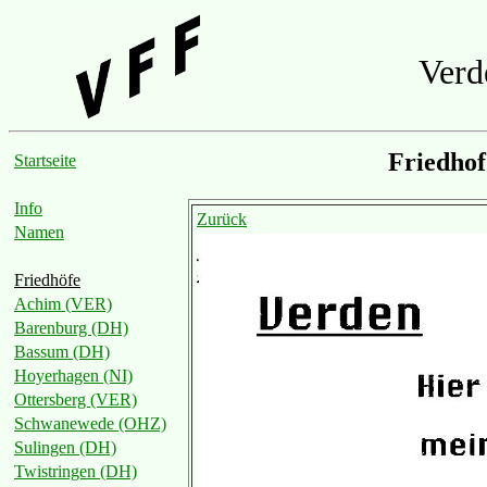
Verd
Friedho
Startseite
Info
Zurück
Namen
Friedhöfe
Achim (VER)
Barenburg (DH)
Bassum (DH)
Hoyerhagen (NI)
Ottersberg (VER)
Schwanewede (OHZ)
Sulingen (DH)
Twistringen (DH)