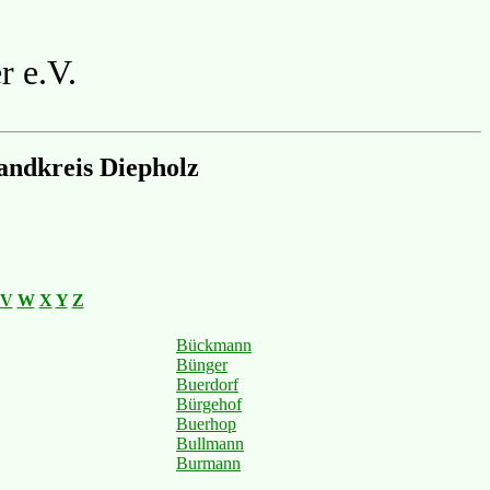
r e.V.
andkreis Diepholz
V
W
X
Y
Z
Bückmann
Bünger
Buerdorf
Bürgehof
Buerhop
Bullmann
Burmann