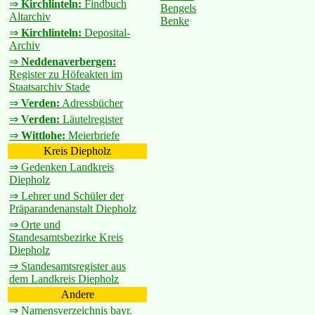
⇒
Kirchlinteln:
Findbuch
Bengels
Altarchiv
Benke
⇒
Kirchlinteln:
Deposital-
Archiv
⇒
Neddenaverbergen:
Register zu Höfeakten im
Staatsarchiv Stade
⇒
Verden:
Adressbücher
⇒
Verden:
Läutelregister
⇒
Wittlohe:
Meierbriefe
Kreis Diepholz
⇒ Gedenken Landkreis
Diepholz
⇒ Lehrer und Schüler der
Präparandenanstalt Diepholz
⇒ Orte und
Standesamtsbezirke Kreis
Diepholz
⇒ Standesamtsregister aus
dem Landkreis Diepholz
Andere
⇒ Namensverzeichnis bayr.