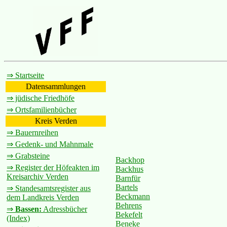
⇒ Startseite
Datensammlungen
⇒ jüdische Friedhöfe
⇒ Ortsfamilienbücher
Kreis Verden
⇒ Bauernreihen
⇒ Gedenk- und Mahnmale
⇒ Grabsteine
Backhop
⇒ Register der Höfeakten im
Backhus
Kreisarchiv Verden
Barnfür
Bartels
⇒ Standesamtsregister aus
Beckmann
dem Landkreis Verden
Behrens
⇒
Bassen:
Adressbücher
Bekefelt
(Index)
Beneke