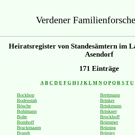
Verdener Familienforsche
Heiratsregister von Standesämtern im L
Asendorf
171 Einträge
A
B
C
D
E
F
G
H
I
J
K
L
M
N
O
P
Q
R
S
T
U
Bockhop
Brettmann
Bodenstab
Brinker
Bösche
Brinkmann
Bohlmann
Brinkner
Bolte
Brockhoff
Bomhoff
Brümmer
Brackmaann
Brüning
Brandt
Brünjes