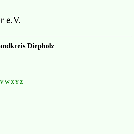
r e.V.
andkreis Diepholz
V
W
X
Y
Z