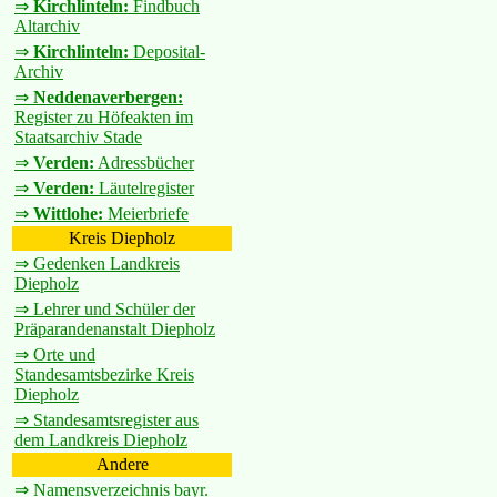
⇒
Kirchlinteln:
Findbuch
Altarchiv
⇒
Kirchlinteln:
Deposital-
Archiv
⇒
Neddenaverbergen:
Register zu Höfeakten im
Staatsarchiv Stade
⇒
Verden:
Adressbücher
⇒
Verden:
Läutelregister
⇒
Wittlohe:
Meierbriefe
Kreis Diepholz
⇒ Gedenken Landkreis
Diepholz
⇒ Lehrer und Schüler der
Präparandenanstalt Diepholz
⇒ Orte und
Standesamtsbezirke Kreis
Diepholz
⇒ Standesamtsregister aus
dem Landkreis Diepholz
Andere
⇒ Namensverzeichnis bayr.