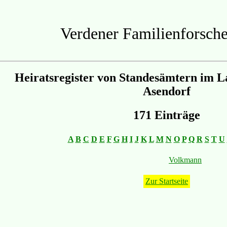
Verdener Familienforsche
Heiratsregister von Standesämtern im L
Asendorf
171 Einträge
A
B
C
D
E
F
G
H
I
J
K
L
M
N
O
P
Q
R
S
T
U
Volkmann
Zur Startseite