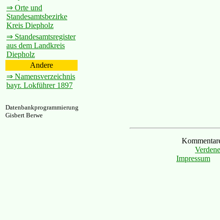
⇒ Orte und
Standesamtsbezirke
Kreis Diepholz
⇒ Standesamtsregister
aus dem Landkreis
Diepholz
Andere
⇒ Namensverzeichnis
bayr. Lokführer 1897
Datenbankprogrammierung
Gisbert Berwe
Kommentare 
Verdene
Impressum