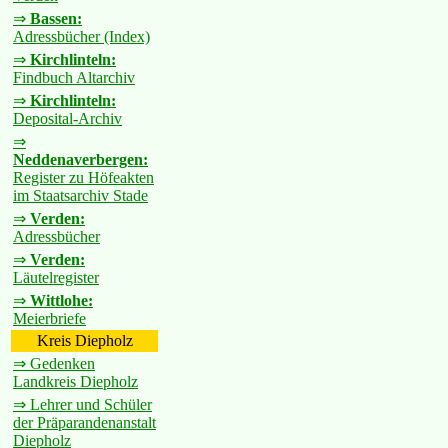
⇒
Bassen:
Adressbücher (Index)
⇒
Kirchlinteln:
Findbuch Altarchiv
⇒
Kirchlinteln:
Deposital-Archiv
⇒
Neddenaverbergen:
Register zu Höfeakten
im Staatsarchiv Stade
⇒
Verden:
Adressbücher
⇒
Verden:
Läutelregister
⇒
Wittlohe:
Meierbriefe
Kreis Diepholz
⇒ Gedenken
Landkreis Diepholz
⇒ Lehrer und Schüler
der Präparandenanstalt
Diepholz