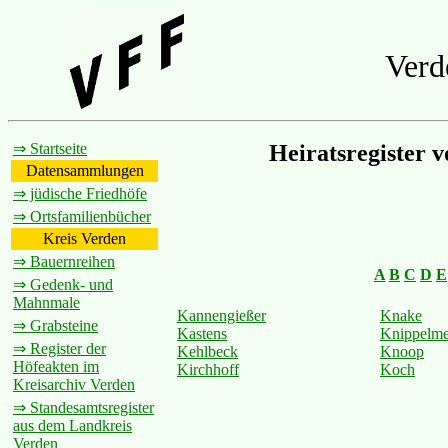
Verd
⇒ Startseite
Heiratsregister 
Datensammlungen
⇒ jüdische Friedhöfe
⇒ Ortsfamilienbücher
Kreis Verden
⇒ Bauernreihen
A
B
C
D
E
⇒ Gedenk- und
Mahnmale
Kannengießer
Knake
⇒ Grabsteine
Kastens
Knippelme
⇒ Register der
Kehlbeck
Knoop
Höfeakten im
Kirchhoff
Koch
Kreisarchiv Verden
⇒ Standesamtsregister
aus dem Landkreis
Verden